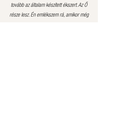
tovább az általam készített ékszert. Az Ő
része lesz. Én emlékszem rá, amikor még
csak egy anyag volt, egy lemez, vagy egy
darab viasz. Most már ékszer lett belőle. A
kezeim között, piszkos, olykor hosszadalmas
küzdelmünk árán lett azzá. A viselővel pedig
beteljesítette feladatát, megtalálta a helyét:
ajándék, emlék, egy nagy becsben őrzött
tárgy.
CV