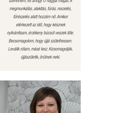
szeretném, és ahogy Ő hagyja magát. A
megmunkálás, alakítás, fúrás, reszelés,
fűrészelés alatt hozzám nő. Amikor
elérkezett az idő, hogy késznek
nyilvánítsam, érzékeny búcsút veszek tőle.
Becsomagolom, hogy újjá születhessen.
Leválik rólam, másé lesz. Kicsomagolják,
újjászületik, örülnek neki.