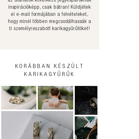
az utánatok következő jegyespároknak
inspirációképp, csak bátran! Küldjétek
el e-mail formájában a felvételeket,
hogy minél többen megcsodálhassák a
ti személyreszabott karikagyűrűtöket!
KORÁBBAN KÉSZÜLT
KARIKAGYŰRŰK