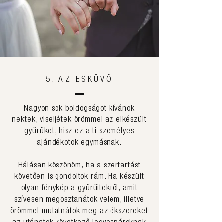
5. AZ ESKÜVŐ
Nagyon sok boldogságot kívánok
nektek, viseljétek örömmel az elkészült
gyűrűket, hisz ez a ti személyes
ajándékotok egymásnak.
Hálásan köszönöm, ha a szertartást
követően is gondoltok rám. Ha készült
olyan fénykép a gyűrűitekről, amit
szívesen megosztanátok velem, illetve
örömmel mutatnátok meg az ékszereket